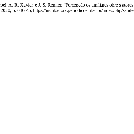
ebel, A. R. Xavier, e J. S. Renner. “Percepção os amiliares obre s atore
de 2020, p. 036-45, https://incubadora.periodicos.ufsc.br/index.php/saud