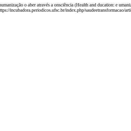
a humanização o aber através a onsciência (Health and ducation: e uma
 https://incubadora.periodicos.ufsc.br/index.php/saudeetransformacao/art