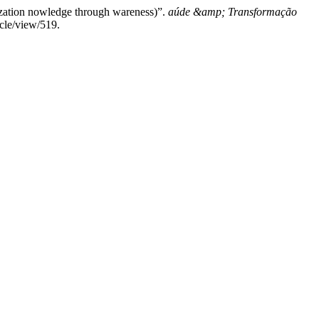
nization nowledge through wareness)”.
aúde &amp; Transformação
icle/view/519.