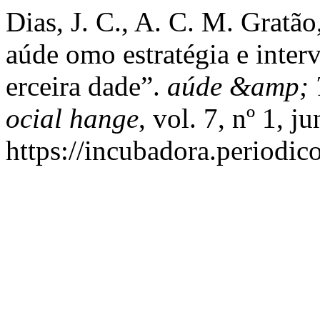
Dias, J. C., A. C. M. Gratã
aúde omo estratégia e inter
erceira dade”.
aúde &amp; T
ocial hange
, vol. 7, nº 1, 
https://incubadora.periodic