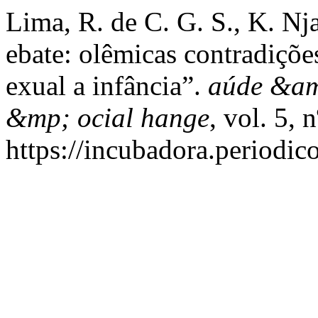
Lima, R. de C. G. S., K. Nja
ebate: olêmicas contradiçõe
exual a infância”.
aúde &am
&mp; ocial hange
, vol. 5, 
https://incubadora.periodic