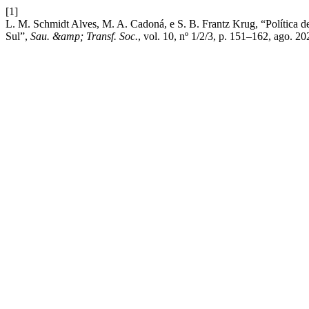
[1]
L. M. Schmidt Alves, M. A. Cadoná, e S. B. Frantz Krug, “Política d
Sul”,
Sau. &amp; Transf. Soc.
, vol. 10, nº 1/2/3, p. 151–162, ago. 20