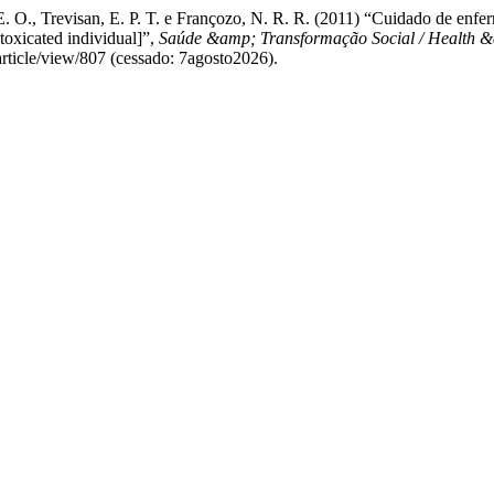
 E. O., Trevisan, E. P. T. e Françozo, N. R. R. (2011) “Cuidado de enfe
ntoxicated individual]”,
Saúde &amp; Transformação Social / Health 
article/view/807 (cessado: 7agosto2026).