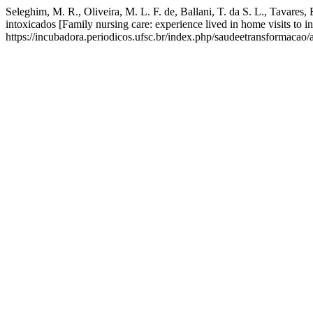
Seleghim, M. R., Oliveira, M. L. F. de, Ballani, T. da S. L., Tavares,
intoxicados [Family nursing care: experience lived in home visits to i
https://incubadora.periodicos.ufsc.br/index.php/saudeetransformacao/