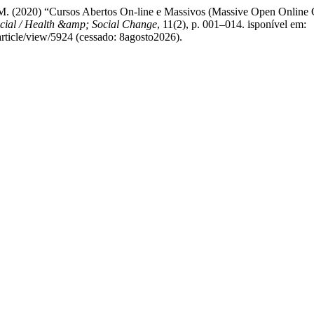
o, M. (2020) “Cursos Abertos On-line e Massivos (Massive Open Online
ial / Health &amp; Social Change
, 11(2), p. 001–014. isponível em:
article/view/5924 (cessado: 8agosto2026).