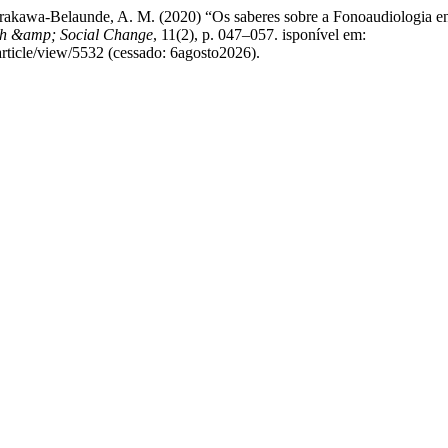
e Arakawa-Belaunde, A. M. (2020) “Os saberes sobre a Fonoaudiologia e
th &amp; Social Change
, 11(2), p. 047–057. isponível em:
article/view/5532 (cessado: 6agosto2026).