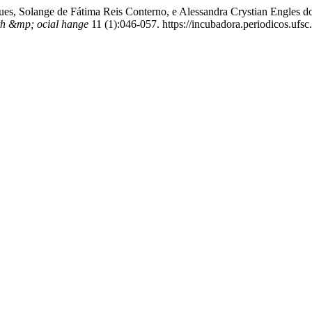
es, Solange de Fátima Reis Conterno, e Alessandra Crystian Engles do
th &mp; ocial hange
11 (1):046-057. https://incubadora.periodicos.ufsc