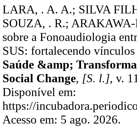
LARA, . A. A.; SILVA FILH
SOUZA, . R.; ARAKAWA-B
sobre a Fonoaudiologia ent
SUS: fortalecendo vínculos p
Saúde &amp; Transformaç
Social Change
,
[S. l.]
, v. 
Disponível em:
https://incubadora.periodic
Acesso em: 5 ago. 2026.