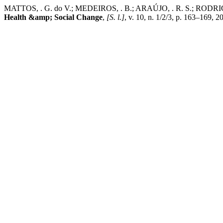
MATTOS, . G. do V.; MEDEIROS, . B.; ARAÚJO, . R. S.; RODRIGUE
Health &amp; Social Change
,
[S. l.]
, v. 10, n. 1/2/3, p. 163–169, 