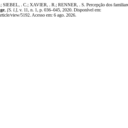
EBEL, . C.; XAVIER, . R.; RENNER, . S. Percepção dos familiares so
nge
,
[S. l.]
, v. 11, n. 1, p. 036–045, 2020. Disponível em:
article/view/5192. Acesso em: 6 ago. 2026.