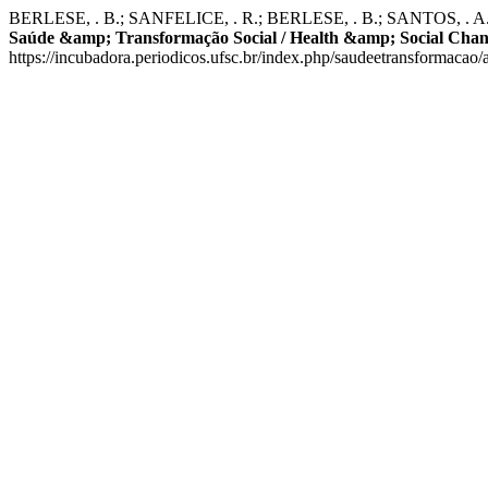
BERLESE, . B.; SANFELICE, . R.; BERLESE, . B.; SANTOS, . A.; SI
Saúde &amp; Transformação Social / Health &amp; Social Cha
https://incubadora.periodicos.ufsc.br/index.php/saudeetransformacao/