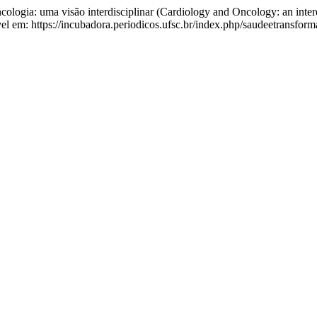
ia: uma visão interdisciplinar (Cardiology and Oncology: an interd
ível em: https://incubadora.periodicos.ufsc.br/index.php/saudeetransfor