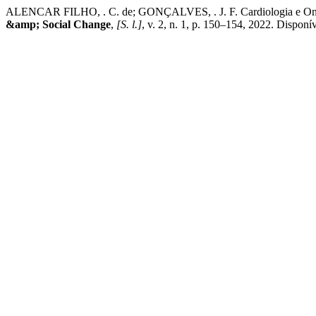
ALENCAR FILHO, . C. de; GONÇALVES, . J. F. Cardiologia e Oncolog
&amp; Social Change
,
[S. l.]
, v. 2, n. 1, p. 150–154, 2022. Dispon