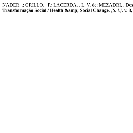
NADER, .; GRILLO, . P.; LACERDA, . L. V. de; MEZADRI, . Desempe
Transformação Social / Health &amp; Social Change
,
[S. l.]
, v. 8