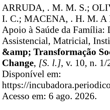
ARRUDA, . M. M. S.; OLIV
I. C.; MACENA, . H. M. A F
Apoio à Saúde da Família: 
Assistencial, Matricial, Ins
&amp; Transformação Soci
Change
,
[S. l.]
, v. 10, n. 1
Disponível em:
https://incubadora.periodic
Acesso em: 6 ago. 2026.