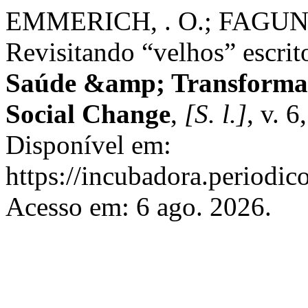
EMMERICH, . O.; FAGUNDES
Revisitando “velhos” escrit
Saúde &amp; Transformaç
Social Change
,
[S. l.]
, v. 
Disponível em:
https://incubadora.periodic
Acesso em: 6 ago. 2026.