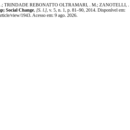
INDADE REBONATTO OLTRAMARI, . M.; ZANOTELLI, . Roda de Ar
p; Social Change
,
[S. l.]
, v. 5, n. 1, p. 81–90, 2014. Disponível em:
article/view/1943. Acesso em: 9 ago. 2026.