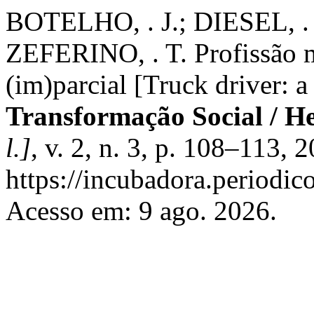
BOTELHO, . J.; DIESEL, .
ZEFERINO, . T. Profissão m
(im)parcial [Truck driver: a
Transformação Social / H
l.]
, v. 2, n. 3, p. 108–113,
https://incubadora.periodic
Acesso em: 9 ago. 2026.