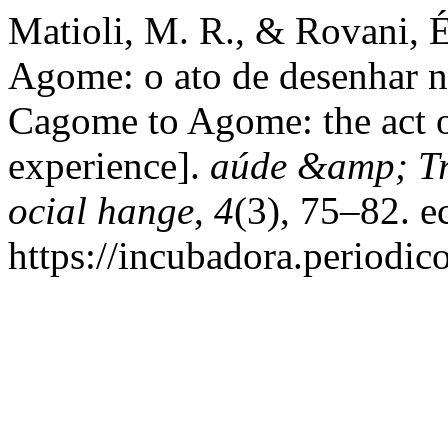
Matioli, M. R., & Rovani, 
Agome: o ato de desenhar n
Cagome to Agome: the act o
experience].
aúde &amp; Tr
ocial hange
,
4
(3), 75–82. e
https://incubadora.periodic