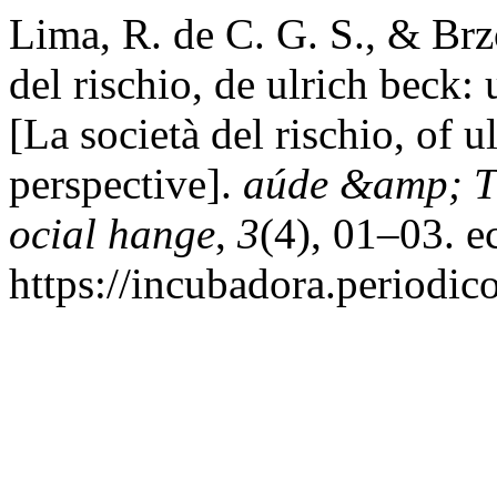
Lima, R. de C. G. S., & Brz
del rischio, de ulrich beck:
[La società del rischio, of u
perspective].
aúde &amp; T
ocial hange
,
3
(4), 01–03. e
https://incubadora.periodic