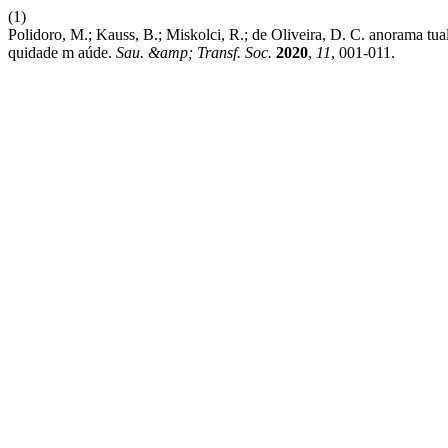
(1)
Polidoro, M.; Kauss, B.; Miskolci, R.; de Oliveira, D. C. anorama tual 
quidade m aúde.
Sau. &amp; Transf. Soc.
2020
,
11
, 001-011.