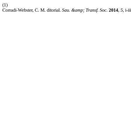
(1)
Corradi-Webster, C. M. ditorial.
Sau. &amp; Transf. Soc.
2014
,
5
, i-ii