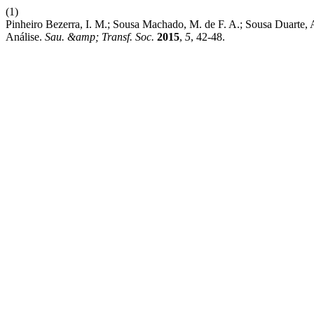
(1)
Pinheiro Bezerra, I. M.; Sousa Machado, M. de F. A.; Sousa Duarte, A
Análise.
Sau. &amp; Transf. Soc.
2015
,
5
, 42-48.