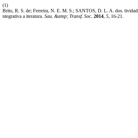
(1)
Brito, R. S. de; Ferreira, N. E. M. S.; SANTOS, D. L. A. dos. tividad
ntegrativa a iteratura.
Sau. &amp; Transf. Soc.
2014
,
5
, 16-21.