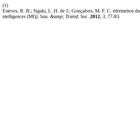
(1)
Esteves, R. B.; Sigaki, L. H. de J.; Gonçalves, M. F. C. nfermeiros duca
ntelligences (MI)].
Sau. &amp; Transf. Soc.
2012
,
3
, 77-83.