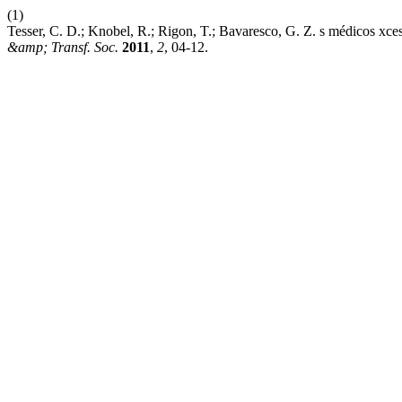
(1)
Tesser, C. D.; Knobel, R.; Rigon, T.; Bavaresco, G. Z. s médicos xcess
&amp; Transf. Soc.
2011
,
2
, 04-12.