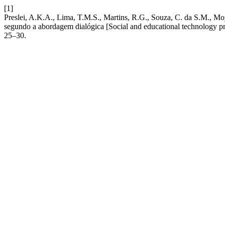
[1]
Preslei, A.K.A., Lima, T.M.S., Martins, R.G., Souza, C. da S.M., Mo
segundo a abordagem dialógica [Social and educational technology pra
25–30.