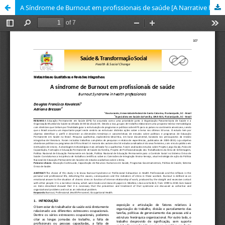
A Síndrome de Burnout em profissionais de saúde [A Narrative Review of Burnout Syndrome in health professionals]