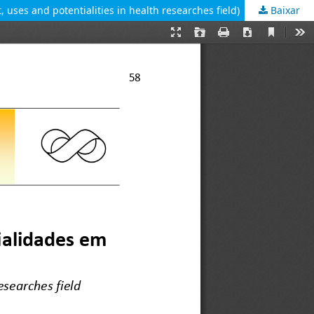
uses and potentialities in health researches field)
Baixar