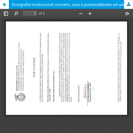
Etnografia institucional: conceito, usos e potencialidades em pesquisas no campo da Saúde (Institutional Ethnography: concept, uses and potentialities in health researches field)