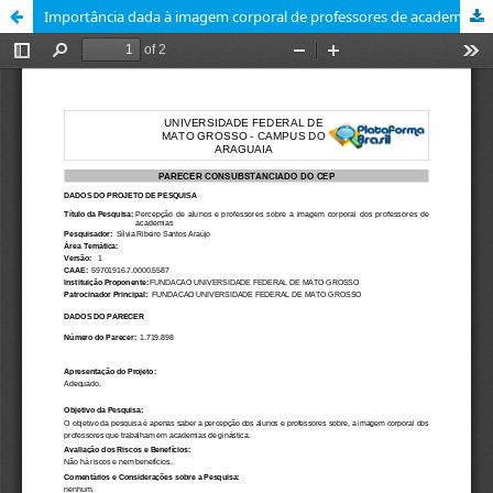
Importância dada à imagem corporal de professores de academia