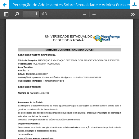
Percepção de Adolescentes Sobre Sexualidade e Adolescência em Grupos Focais On-Line e Presencial