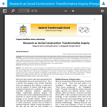
Research as Social Construction: Transformative Inquiry (Pesquisa como construção social: investigação transformativa)