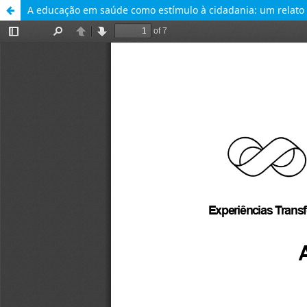
A educação em saúde como estímulo à cidadania: um relato 