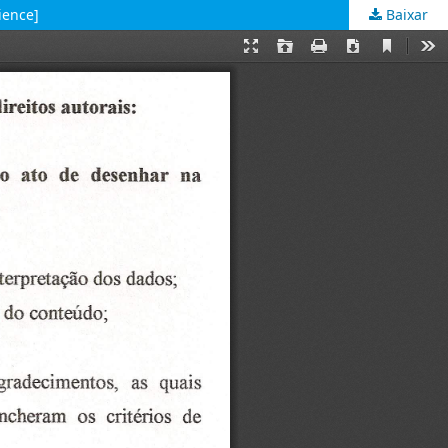
ience]
Baixar