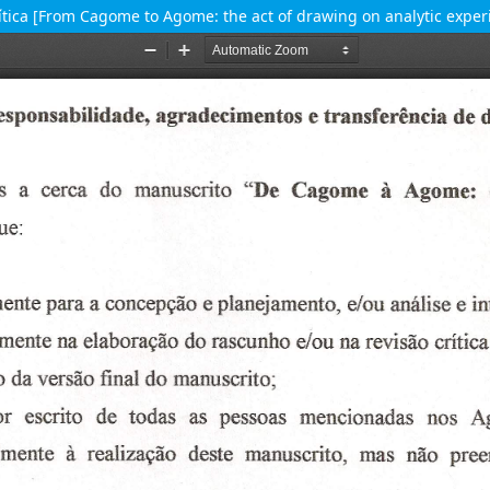
tica [From Cagome to Agome: the act of drawing on analytic exper