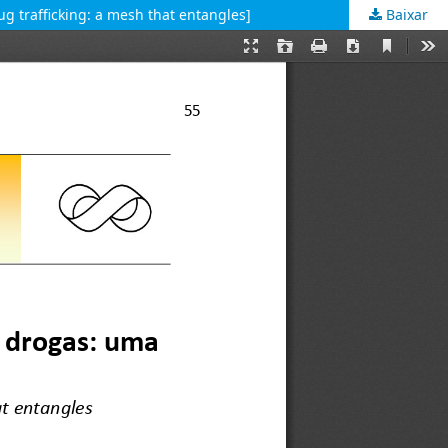
g trafficking: a mesh that entangles]
Baixar