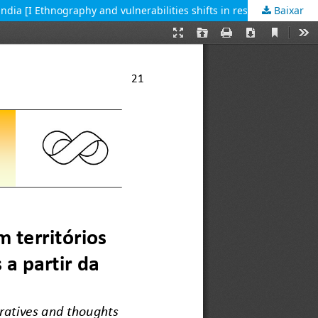
Baixar
A etnografia e o trânsito das vulnerabilidades em territórios de resistências, registros, narrativas e reflexões a partir da Cracolândia [I Ethnography and vulnerabilities shifts in resistance territories: registers, narratives and thoughts from Cracolâ]