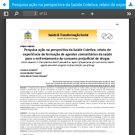
Pesquisa ação na perspectiva da Saúde Coletiva: relato de experiência da formação de agentes comunitários da saúde para o enfrentamento do consumo prejudicial de drogas [Action research in the collective health perspective: report of experience of...]