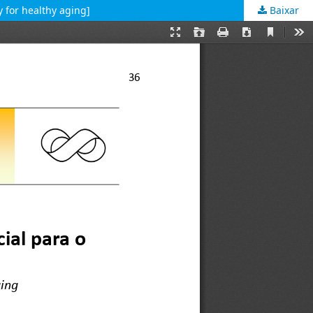
 for healthy aging]
Baixar