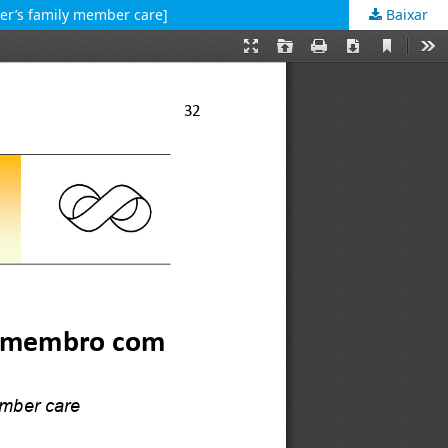
er’s family member care]
Baixar