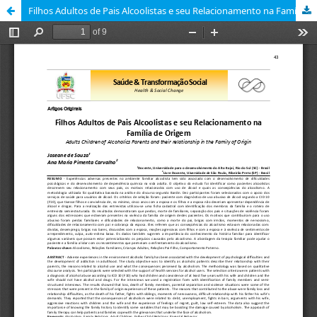
Filhos Adultos de Pais Alcoolistas e seu Relacionamento na Família de Origem [Adults Children of Alcoholics Parents and their relationship in the Family of Origin]